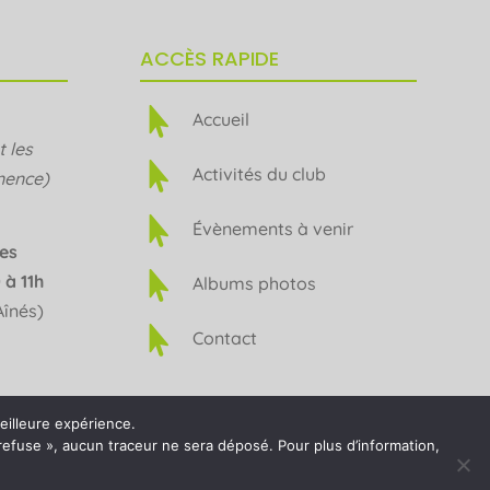
ACCÈS RAPIDE

Accueil
 les

Activités du club
nence)

Évènements à venir
es

 à 11h
Albums photos
Aînés)

Contact
meilleure expérience.
refuse », aucun traceur ne sera déposé. Pour plus d’information,