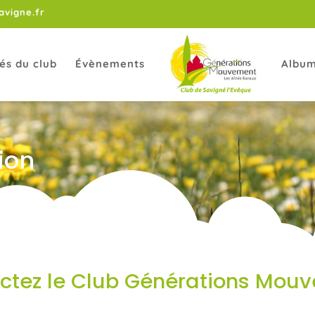
vigne.fr
tés du club
Évènements
Album
ion
ctez le Club Générations Mou