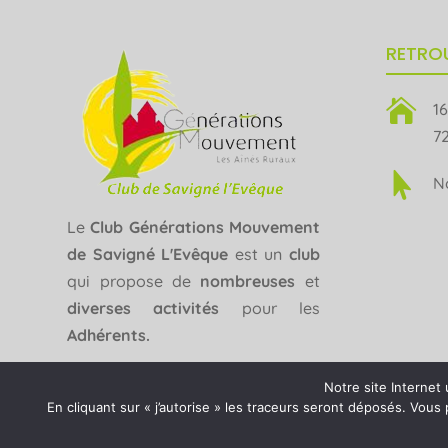
RETROU

16
7

N
Le
Club Générations Mouvement
de Savigné L'Evêque
est un
club
qui propose de
nombreuses
et
diverses activités
pour les
Adhérents.
Contactez-nous
Notre site Internet 
En cliquant sur « j’autorise » les traceurs seront déposés. Vou