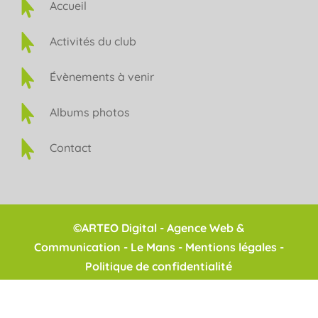

Accueil

Activités du club

Évènements à venir

Albums photos

Contact
©
ARTEO Digital - Agence Web &
Communication - Le Mans
-
Mentions légales
-
Politique de confidentialité